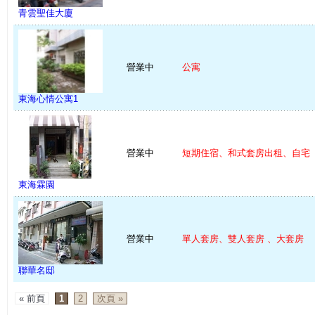
青雲聖佳大廈
營業中
公寓
東海心情公寓1
營業中
短期住宿、和式套房出租、自宅
東海霖園
營業中
單人套房、雙人套房 、大套房
聯華名邸
« 前頁
1
2
次頁 »