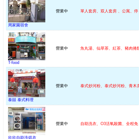
營業中
單人套房、双人套房 、公寓、停 .
周家園宿舍
營業中
魚丸湯、仙草茶、紅茶、豬肉捲餅 
T-food
營業中
泰式炒河粉、泰式炒河粉、青木瓜 
泰囍 泰式料理
營業中
自助洗衣、O3活氧殺菌、全程免 .
欣欣自助洗烘衣