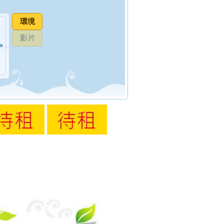
環境
影片
>