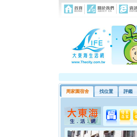
周家園宿舍
找位置
評鑑