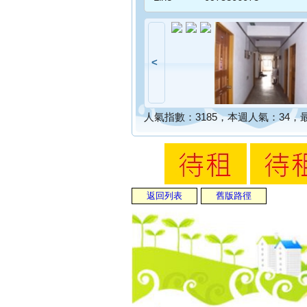
<
人氣指數：3185，本週人氣：34，最後
返回列表
舊版路徑