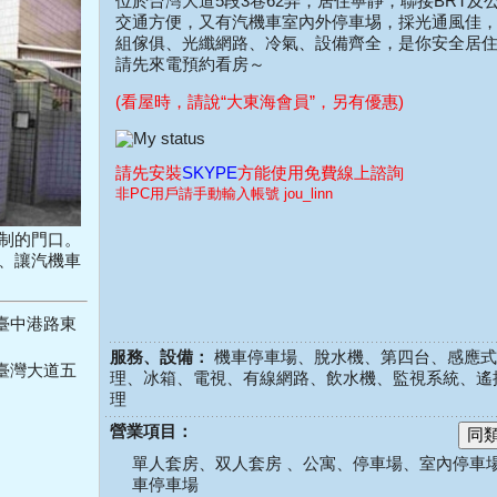
位於台灣大道5段3巷62弄，居住寧靜，聯接BRT及
交通方便，又有汽機車室內外停車埸，採光通風佳
組傢俱、光纖網路、冷氣、設備齊全，是你安全居
請先來電預約看房～
(看屋時，請說“大東海會員”，另有優惠)
請先安裝
SKYPE
方能使用免費線上諮詢
非PC用戶請手動輸入帳號 jou_linn
制的門口。
、讓汽機車
區臺中港路東
服務、設備：
機車停車場、脫水機、第四台、感應式
區臺灣大道五
理、冰箱、電視、有線網路、飲水機、監視系統、遙
理
營業項目：
單人套房、双人套房 、公寓、停車場、室內停車
車停車場