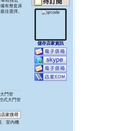
公車站很近
，備有整套床
住最佳選擇。
儲存店家資訊
大門管
控式大門管
場、室內機