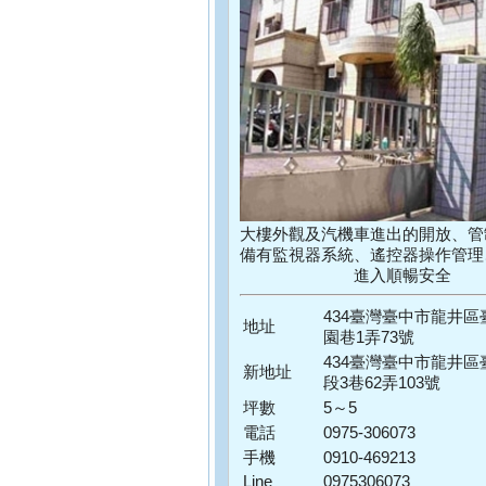
大樓外觀及汽機車進出的開放、管
備有監視器系統、遙控器操作管理
進入順暢安全
434臺灣臺中市龍井
地址
園巷1弄73號
434臺灣臺中市龍井
新地址
段3巷62弄103號
坪數
5～5
電話
0975-306073
手機
0910-469213
Line
0975306073