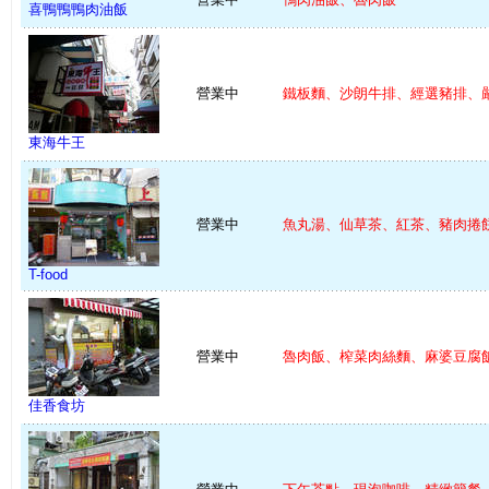
喜鴨鴨鴨肉油飯
營業中
鐵板麵、沙朗牛排、經選豬排、嚴 
東海牛王
營業中
魚丸湯、仙草茶、紅茶、豬肉捲餅 
T-food
營業中
魯肉飯、榨菜肉絲麵、麻婆豆腐飯 
佳香食坊