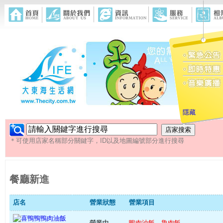
隱藏
＊可使用店家名稱部分關鍵字，ID以及地圖編號部分進行搜尋
餐廳新進
店名
營業狀態
營業項目
營業中
鴨肉油飯、魯肉飯