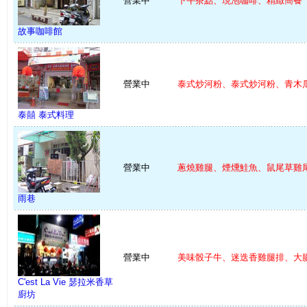
營業中
下午茶點、現泡咖啡、精緻簡餐
故事咖啡館
營業中
泰式炒河粉、泰式炒河粉、青木瓜 
泰囍 泰式料理
營業中
蔥燒雞腿、煙燻鮭魚、鼠尾草雞尾 
雨巷
營業中
美味骰子牛、迷迭香雞腿排、大腸 
C'est La Vie 瑟拉米香草
廚坊