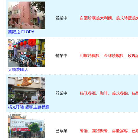
營業中
白酒蛤蠣義大利麵、義式時蔬義大 
芙羅拉 FLORA
營業中
明爐烤鴨飯、金牌燒鵝飯、玫瑰油 
大頭燒臘店
營業中
貓咪餐廳、咖啡、義式餐點、貓鬆 
橘光呼嚕 貓咪主題餐廳
已歇業
餐廳、團體聚餐、喜慶宴客、已歇 