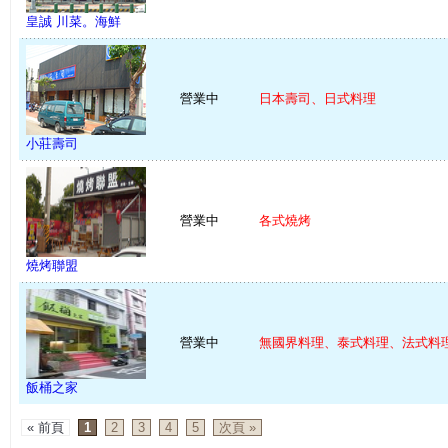
皇誠 川菜。海鮮
營業中
日本壽司、日式料理
小莊壽司
營業中
各式燒烤
燒烤聯盟
營業中
無國界料理、泰式料理、法式料理 
飯桶之家
« 前頁
1
2
3
4
5
次頁 »