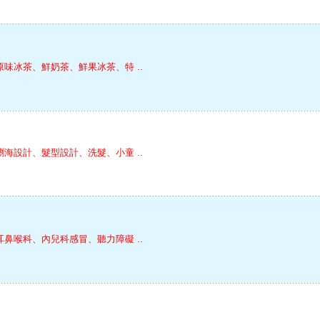
原味冰茶、鮮奶茶、鮮果冰茶、特 ..
瀏海設計、髮型設計、洗髮、小童 ..
耳鼻喉科、內兒科感冒、聽力障礙 ..