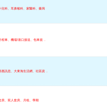
小兒科、耳鼻喉科、家醫科、藥局
計程車、機場/港口接送、包車規 ..
特惠訊息、大東海生活網、社區資 ..
套房、双人套房、月租、學期