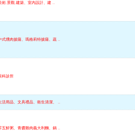
美術.景觀.建築、室內設計、建 ..
中式燻肉披薩、瑪格莉特披薩、蔬 ..
眼科診所
生活用品、文具禮品、衛生清潔、 ..
零五鮮粥、青醬雞肉義大利麵、鍋 ..