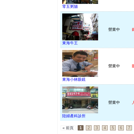
零五粥舖
營業中
東海牛王
營業中
東海小林眼鏡
營業中
陸婦產科診所
« 前頁
1
2
3
4
5
6
7