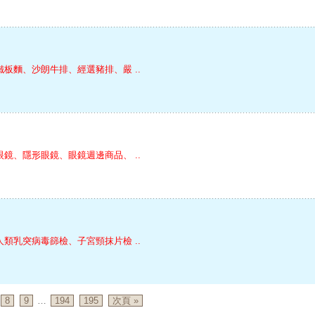
鐵板麵、沙朗牛排、經選豬排、嚴 ..
眼鏡、隱形眼鏡、眼鏡週邊商品、 ..
人類乳突病毒篩檢、子宮頸抹片檢 ..
8
9
…
194
195
次頁 »