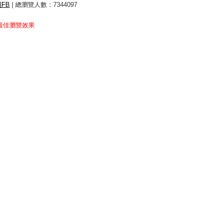
FB
| 總瀏覽人數：7344097
得最佳瀏覽效果