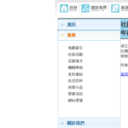
社
資訊
年
服務
成立
地圖索引
社團
社區活動
舉辦
店家徵才
尚無
機關學校
返回
友站連結
生活百科
休閒小品
營業項目
網站導覽
關於我們