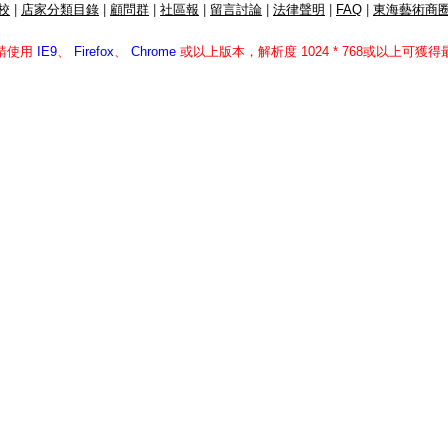
校
|
店家分類目錄
|
顧問群
|
社區報
|
留言討論
|
法律聲明
|
FAQ
|
東海藝術商圈
請使用
IE9
、
Firefox
、
Chrome
或以上版本，解析度 1024 * 768或以上可獲